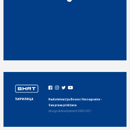
ЋИРИЛИЦА
Radiotelevizija Bosne i Hercegovine -
Sva prava pridržana
design & development
DWS
2021