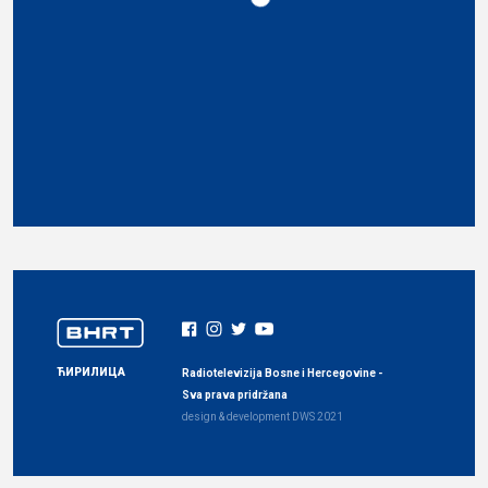
ЋИРИЛИЦА
Radiotelevizija Bosne i Hercegovine -
Sva prava pridržana
design & development
DWS
2021