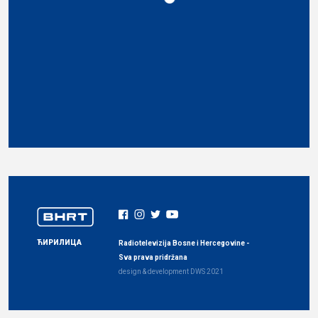
ЋИРИЛИЦА
Radiotelevizija Bosne i Hercegovine -
Sva prava pridržana
design & development
DWS
2021