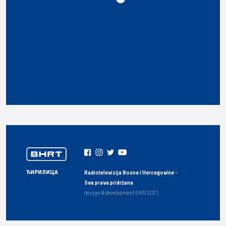
ЋИРИЛИЦА
Radiotelevizija Bosne i Hercegovine -
Sva prava pridržana
design & development
DWS
2021