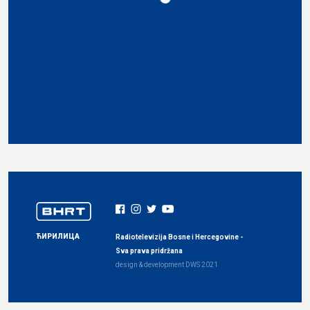
ЋИРИЛИЦА
Radiotelevizija Bosne i Hercegovine -
Sva prava pridržana
design & development
DWS
2021