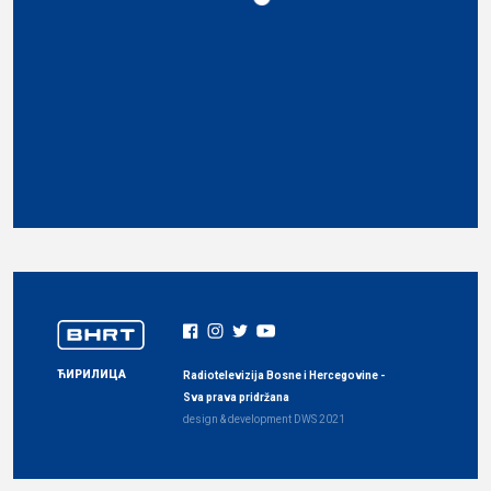
ЋИРИЛИЦА
Radiotelevizija Bosne i Hercegovine -
Sva prava pridržana
design & development
DWS
2021