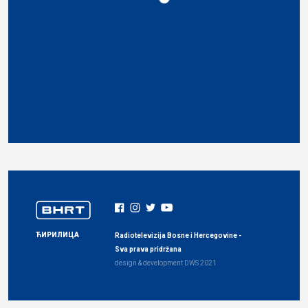
ЋИРИЛИЦА
Radiotelevizija Bosne i Hercegovine -
Sva prava pridržana
design & development
DWS
2021