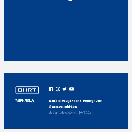
ЋИРИЛИЦА
Radiotelevizija Bosne i Hercegovine -
Sva prava pridržana
design & development
DWS
2021