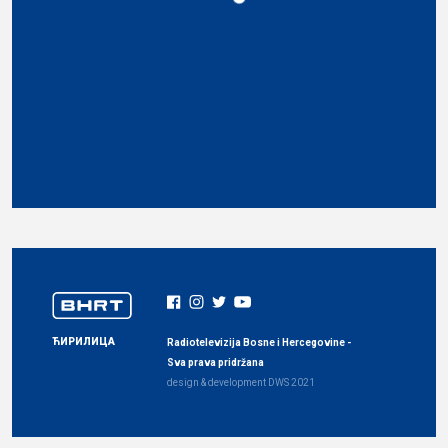
ЋИРИЛИЦА
Radiotelevizija Bosne i Hercegovine -
Sva prava pridržana
design & development
DWS
2021