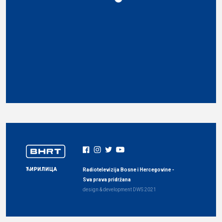
ЋИРИЛИЦА
Radiotelevizija Bosne i Hercegovine -
Sva prava pridržana
design & development
DWS
2021