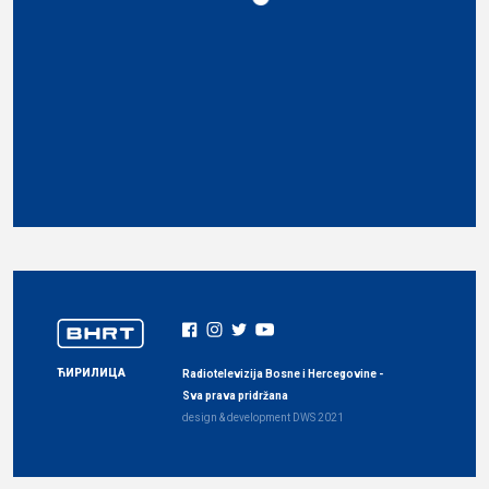
ЋИРИЛИЦА
Radiotelevizija Bosne i Hercegovine -
Sva prava pridržana
design & development
DWS
2021