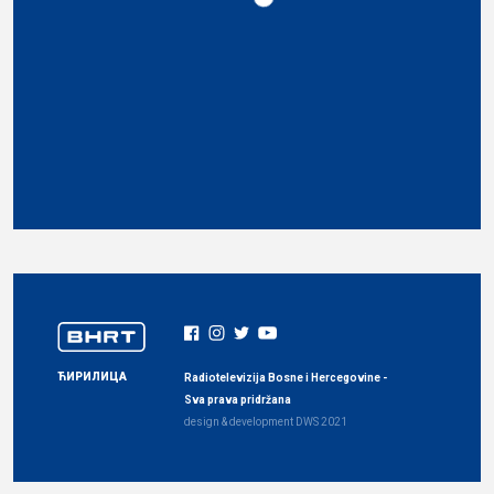
ЋИРИЛИЦА
Radiotelevizija Bosne i Hercegovine -
Sva prava pridržana
design & development
DWS
2021