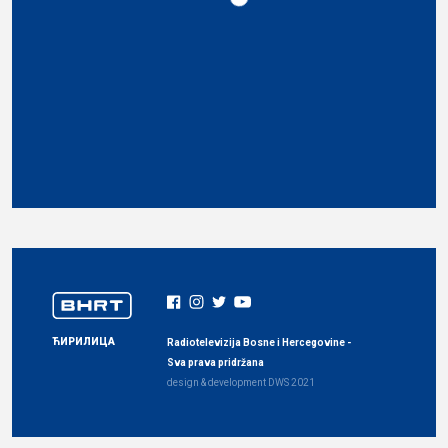
ЋИРИЛИЦА
Radiotelevizija Bosne i Hercegovine -
Sva prava pridržana
design & development
DWS
2021