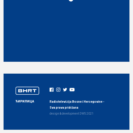
ЋИРИЛИЦА
Radiotelevizija Bosne i Hercegovine -
Sva prava pridržana
design & development
DWS
2021