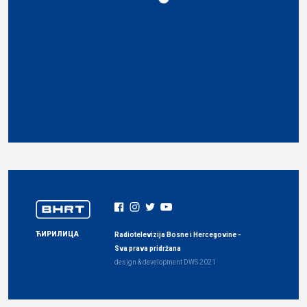
ЋИРИЛИЦА
Radiotelevizija Bosne i Hercegovine -
Sva prava pridržana
design & development
DWS
2021