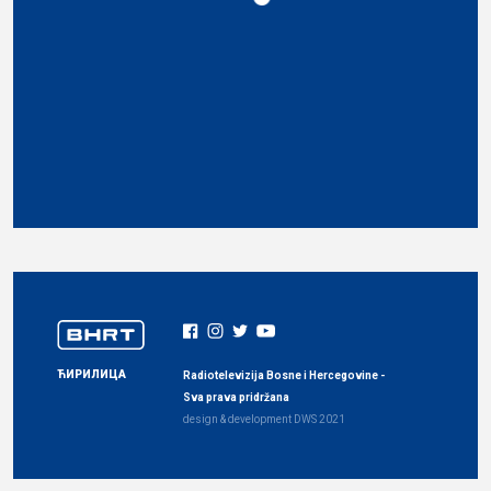
ЋИРИЛИЦА
Radiotelevizija Bosne i Hercegovine -
Sva prava pridržana
design & development
DWS
2021