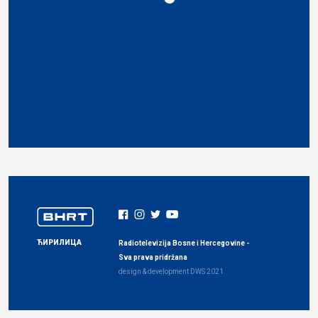
ЋИРИЛИЦА
Radiotelevizija Bosne i Hercegovine -
Sva prava pridržana
design & development
DWS
2021