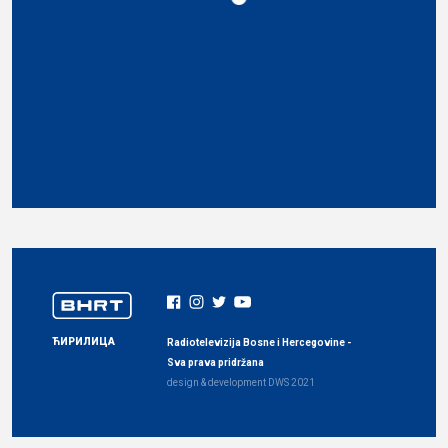
ЋИРИЛИЦА
Radiotelevizija Bosne i Hercegovine -
Sva prava pridržana
design & development
DWS
2021