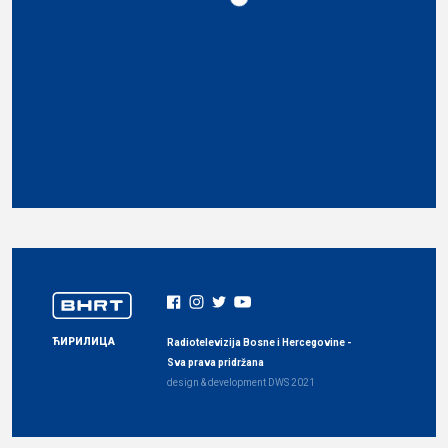
ЋИРИЛИЦА
Radiotelevizija Bosne i Hercegovine -
Sva prava pridržana
design & development
DWS
2021