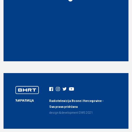
ЋИРИЛИЦА
Radiotelevizija Bosne i Hercegovine -
Sva prava pridržana
design & development
DWS
2021