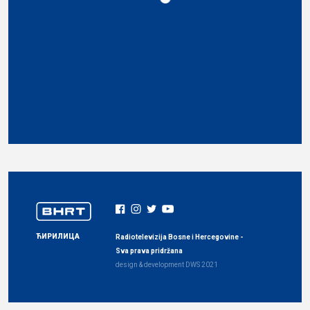
ЋИРИЛИЦА
Radiotelevizija Bosne i Hercegovine -
Sva prava pridržana
design & development
DWS
2021